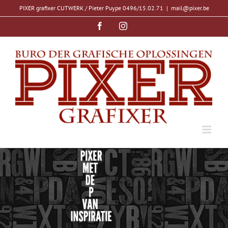
Ga
PIXER grafixer CUTWERK / Pieter Puype 0496/15.02.71
|
mail@pixer.be
naar
inhoud
Facebook
Instagram