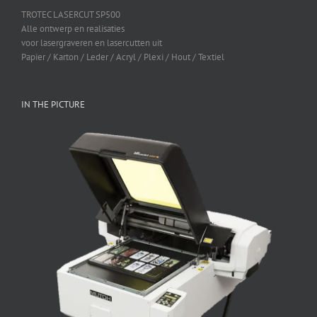
TROTEC LASERCUT SP500
Alle ontwerp en realisaties
voor lasergraveren en lasercutten uit
Papier / Karton / Leder / Acryl / Plexi / Hout / Textiel
IN THE PICTURE