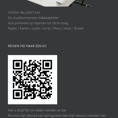
MUTOH VALUEJET 626
De multifunctionele vlakbedprinter
Alle printwerk op objecten tot 18cm hoog
Papier / Karton / Leder / Acryl / Plexi / Hout / Textiel
REVIEW MIJ MAAR EEN KI!
Het is altijd fijn om dikke vrienden te zijn.
Reviews zijn dikwijls een springplank naar mijn nieuwe vrienden van