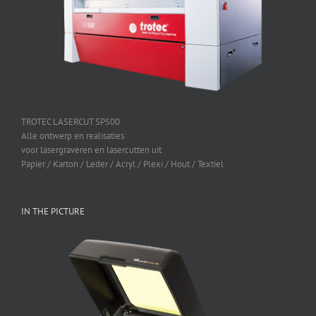
TROTEC LASERCUT SP500
Alle ontwerp en realisaties
voor lasergraveren en lasercutten uit
Papier / Karton / Leder / Acryl / Plexi / Hout / Textiel
IN THE PICTURE