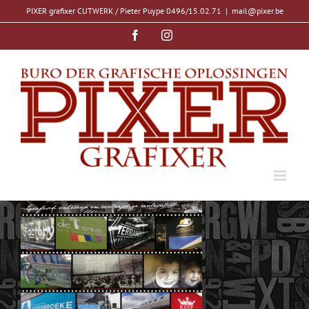
Ga
PIXER grafixer CUTWERK / Pieter Puype 0496/15.02.71
|
mail@pixer.be
naar
inhoud
Facebook
Instagram