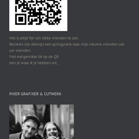
Het is altijd fijn om dikke vrienden te zijn.
Reviews zijn dikwijls een springplank naar mijn nieuwe vrienden van
uw vrienden.
Met welgemikte tik op de QR
ben je waar ik je hebben wil…
PIXER GRAFIXER & CUTWERK