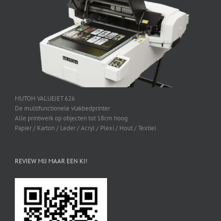
MUTOH VALUEJET 626
De multifunctionele vlakbedprinter
Alle printwerk op objecten tot 18cm hoog
Papier / Karton / Leder / Acryl / Plexi / Hout / Textiel
REVIEW MIJ MAAR EEN KI!