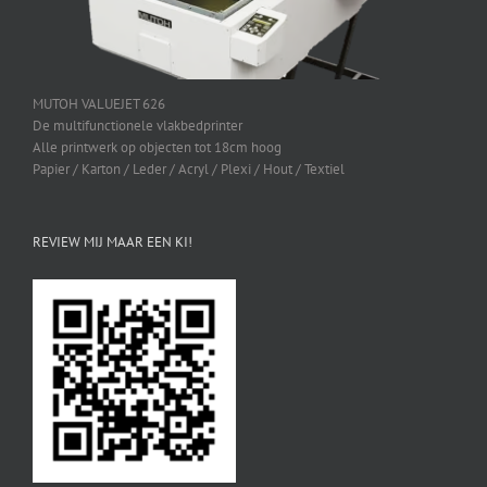
MUTOH VALUEJET 626
De multifunctionele vlakbedprinter
Alle printwerk op objecten tot 18cm hoog
Papier / Karton / Leder / Acryl / Plexi / Hout / Textiel
REVIEW MIJ MAAR EEN KI!