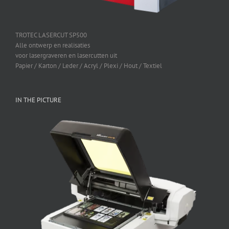
TROTEC LASERCUT SP500
Alle ontwerp en realisaties
voor lasergraveren en lasercutten uit
Papier / Karton / Leder / Acryl / Plexi / Hout / Textiel
IN THE PICTURE