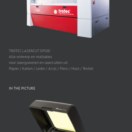
TROTEC LASERCUT SP500
Alle ontwerp en realisaties
voor lasergraveren en lasercutten uit
Papier / Karton / Leder / Acryl / Plexi / Hout / Textiel
IN THE PICTURE