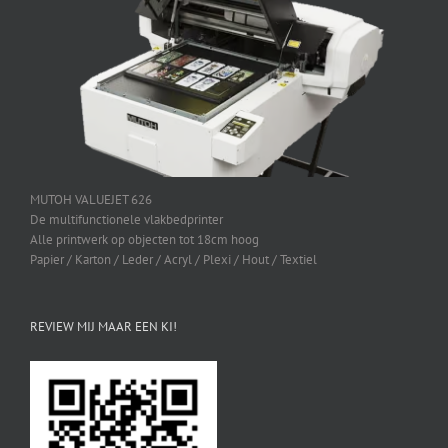
MUTOH VALUEJET 626
De multifunctionele vlakbedprinter
Alle printwerk op objecten tot 18cm hoog
Papier / Karton / Leder / Acryl / Plexi / Hout / Textiel
REVIEW MIJ MAAR EEN KI!