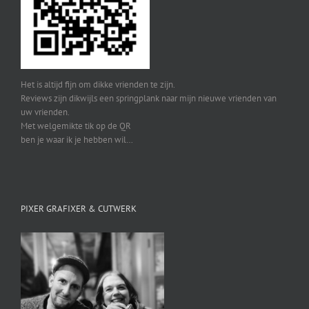
Het is altijd fijn om dikke vrienden te zijn.
Reviews zijn dikwijls een springplank naar mijn nieuwe vrienden van
uw vrienden.
Met welgemikte tik op de QR
ben je waar ik je hebben wil…
PIXER GRAFIXER & CUTWERK